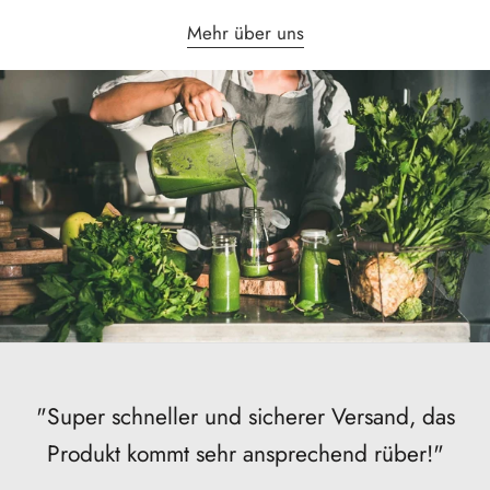
Mehr über uns
"Gut verpackt und schnell angekommen.
"Schnelle Lieferung und tolle Qualität."
"Super schneller und sicherer Versand, das
Danke!"
Produkt kommt sehr ansprechend rüber!"