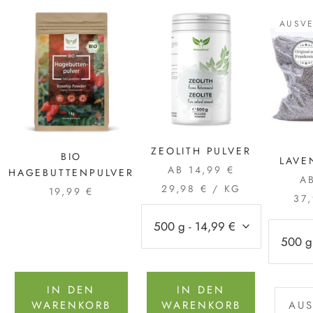
AUSV
ZEOLITH PULVER
BIO
LAVE
AB 14,99 €
HAGEBUTTENPULVER
A
29,98 €
/
KG
19,99 €
37
IN DEN
IN DEN
WARENKORB
WARENKORB
AUS